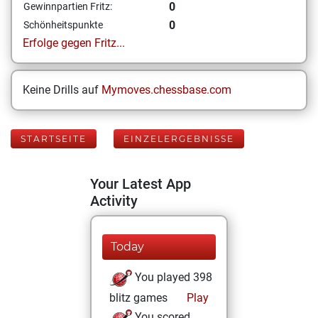
0
Gewinnpartien Fritz:
0
Schönheitspunkte
Erfolge gegen Fritz...
Keine Drills auf
Mymoves.chessbase.com
STARTSEITE
EINZELERGEBNISSE
Your Latest App
Activity
Today
You played 398
blitz games
Play
You scored