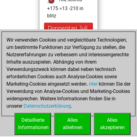
+175 =13 -210 in
blitz
Donnerstag, Juli
16, 2026
Wir verwenden Cookies und vergleichbare Technologien,
um bestimmte Funktionen zur Verfügung zu stellen, die
You played 2
Nutzererfahrungen zu verbessern und interessengerechte
bullet games
Play
Inhalte auszuspielen. Abhängig von ihrem
You scored +1
Verwendungszweck können dabei neben technisch
=0 -1 in bullet
erforderlichen Cookies auch Analyse-Cookies sowie
Marketing-Cookies eingesetzt werden.
Hier
können Sie der
Sonntag, Januar
Verwendung von Analyse-Cookies und Marketing-Cookies
28, 2024
widersprechen. Weitere Informationen finden Sie in
unserer
Datenschutzerklärung
.
You created
your Fritz account
Detaillierte
Alles
Alles
Fritz
Informationen
ablehnen
akzeptieren