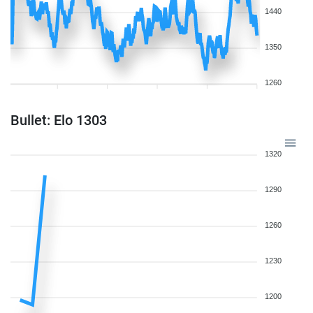
1440
1350
1260
Bullet: Elo 1303
1320
1290
1260
1230
1200