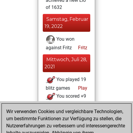
achieved a new Elo
of 1632
Samstag, Februar
19, 2022
You won
against Fritz
Fritz
Mittwoch, Juli 28,
2021
You played 19
blitz games
Play
You scored +9
=0 -10 in blitz
Wir verwenden Cookies und vergleichbare Technologien,
You played 3
um bestimmte Funktionen zur Verfügung zu stellen, die
slow games
Nutzererfahrungen zu verbessern und interessengerechte
You scored +3
Inhalte auszuspielen. Abhängig von ihrem