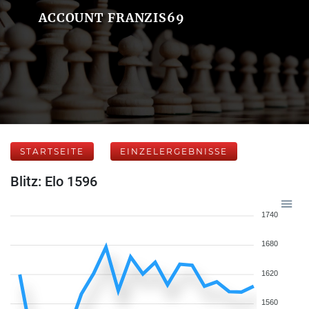
ACCOUNT FRANZIS69
STARTSEITE
EINZELERGEBNISSE
Blitz: Elo 1596
1740
1680
1620
1560