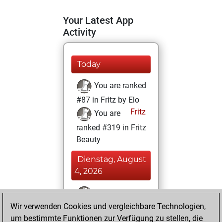
Your Latest App
Activity
Today
You are ranked
#87 in Fritz by Elo
Fritz
You are
ranked #319 in Fritz
Beauty
Dienstag, August
4, 2026
You won
Wir verwenden Cookies und vergleichbare Technologien,
against Fritz
Fritz
um bestimmte Funktionen zur Verfügung zu stellen, die
You achieved a