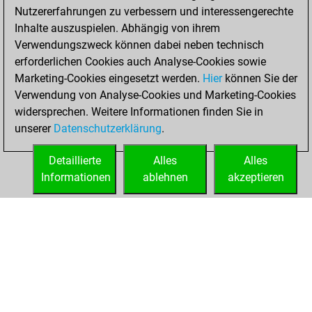
Nutzererfahrungen zu verbessern und interessengerechte
BeautyScore of 2497
Inhalte auszuspielen. Abhängig von ihrem
You achieved a
Verwendungszweck können dabei neben technisch
new Elo of 2075
erforderlichen Cookies auch Analyse-Cookies sowie
Marketing-Cookies eingesetzt werden.
Hier
können Sie der
Samstag,
Verwendung von Analyse-Cookies und Marketing-Cookies
November 1, 2025
widersprechen. Weitere Informationen finden Sie in
unserer
Datenschutzerklärung
.
You created
your Fritz account
Detaillierte
Alles
Alles
Fritz
Informationen
ablehnen
akzeptieren