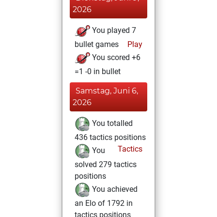
2026
You played 7
bullet games
Play
You scored +6
=1 -0 in bullet
Samstag, Juni 6,
2026
You totalled
436 tactics positions
Tactics
You
solved 279 tactics
positions
You achieved
an Elo of 1792 in
tactics positions