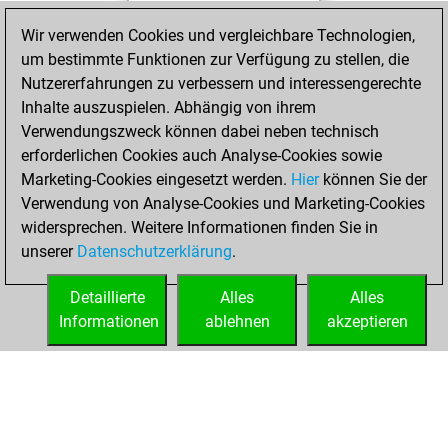
You achieved a
Wir verwenden Cookies und vergleichbare Technologien,
new Elo of 1611
um bestimmte Funktionen zur Verfügung zu stellen, die
You created
Nutzererfahrungen zu verbessern und interessengerechte
your Fritz account
Inhalte auszuspielen. Abhängig von ihrem
Verwendungszweck können dabei neben technisch
Samstag, August
erforderlichen Cookies auch Analyse-Cookies sowie
1, 2020
Marketing-Cookies eingesetzt werden.
Hier
können Sie der
Verwendung von Analyse-Cookies und Marketing-Cookies
You played 3
widersprechen. Weitere Informationen finden Sie in
slow games
Play
unserer
Datenschutzerklärung
.
You scored +3
=0 -0 in slow games
Detaillierte
Alles
Alles
Informationen
ablehnen
akzeptieren