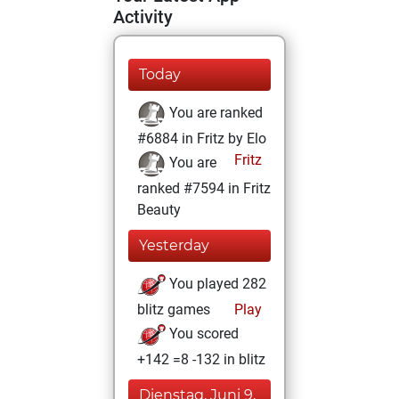
Activity
Today
You are ranked
#6884 in Fritz by Elo
Fritz
You are
ranked #7594 in Fritz
Beauty
Yesterday
You played 282
blitz games
Play
You scored
+142 =8 -132 in blitz
Dienstag, Juni 9,