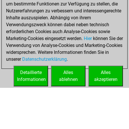
um bestimmte Funktionen zur Verfügung zu stellen, die
You created
Nutzererfahrungen zu verbessern und interessengerechte
your Fritz account
Inhalte auszuspielen. Abhängig von ihrem
Fritz
Verwendungszweck können dabei neben technisch
Freitag,
erforderlichen Cookies auch Analyse-Cookies sowie
August 23, 2019
Marketing-Cookies eingesetzt werden.
Hier
können Sie der
Verwendung von Analyse-Cookies und Marketing-Cookies
You played 18
widersprechen. Weitere Informationen finden Sie in
slow games
Play
unserer
Datenschutzerklärung
.
You scored +9
=0 -9 in slow games
Detaillierte
Alles
Alles
Informationen
ablehnen
akzeptieren