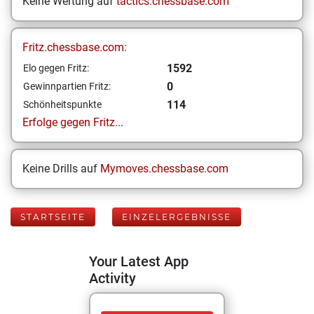
Keine Wertung auf
tactics.chessbase.com
Fritz.chessbase.com:
1592
Elo gegen Fritz:
0
Gewinnpartien Fritz:
114
Schönheitspunkte
Erfolge gegen Fritz...
Keine Drills auf
Mymoves.chessbase.com
STARTSEITE
EINZELERGEBNISSE
Your Latest App
Activity