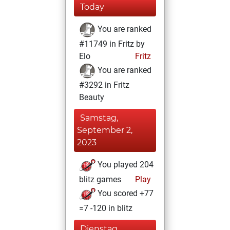
Today
You are ranked
#11749 in Fritz by
Elo
Fritz
You are ranked
#3292 in Fritz
Beauty
Samstag,
September 2,
2023
You played 204
blitz games
Play
You scored +77
=7 -120 in blitz
Dienstag,