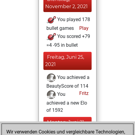
November 2, 2021
You played 178
bullet games
Play
You scored +79
=4 -95 in bullet
Freitag, Juni 25,
2021
You achieved a
BeautyScore of 114
Fritz
You
achieved a new Elo
of 1592
Montag, Juni 21,
2021
Wir verwenden Cookies und vergleichbare Technologien,