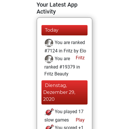
Your Latest App
Activity
Today
You are ranked
#7124 in Fritz by Elo
Fritz
You are
ranked #19379 in
Fritz Beauty
Dienstag,
Dezember 29,
2020
You played 17
slow games
Play
You scored +1