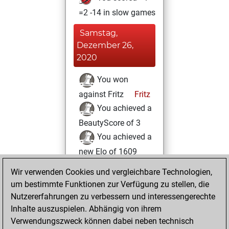
=2 -14 in slow games
Samstag,
Dezember 26,
2020
You won
against Fritz
Fritz
You achieved a
BeautyScore of 3
You achieved a
new Elo of 1609
Wir verwenden Cookies und vergleichbare Technologien,
Freitag,
um bestimmte Funktionen zur Verfügung zu stellen, die
Dezember 25,
Nutzererfahrungen zu verbessern und interessengerechte
2020
Inhalte auszuspielen. Abhängig von ihrem
You created
Verwendungszweck können dabei neben technisch