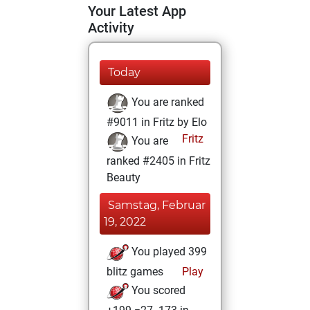
Your Latest App
Activity
Today
You are ranked
#9011 in Fritz by Elo
Fritz
You are
ranked #2405 in Fritz
Beauty
Samstag, Februar
19, 2022
You played 399
blitz games
Play
You scored