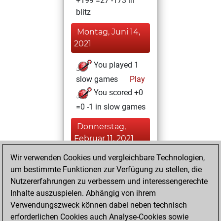
+199 =27 -173 in
blitz
Montag, Juni 14,
2021
You played 1
slow games
Play
You scored +0
=0 -1 in slow games
Donnerstag,
Februar 11, 2021
Wir verwenden Cookies und vergleichbare Technologien,
You achieved a
um bestimmte Funktionen zur Verfügung zu stellen, die
BeautyScore of 176
Nutzererfahrungen zu verbessern und interessengerechte
Fritz
You
Inhalte auszuspielen. Abhängig von ihrem
achieved a new Elo
Verwendungszweck können dabei neben technisch
of 1601
erforderlichen Cookies auch Analyse-Cookies sowie