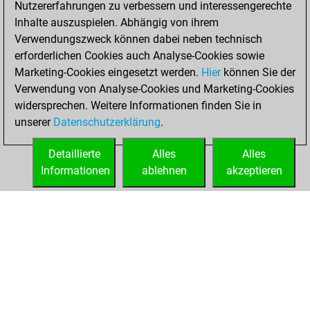
Nutzererfahrungen zu verbessern und interessengerechte
Fritz
You
Inhalte auszuspielen. Abhängig von ihrem
achieved a new Elo
Verwendungszweck können dabei neben technisch
of 1576
erforderlichen Cookies auch Analyse-Cookies sowie
Marketing-Cookies eingesetzt werden.
Hier
können Sie der
Freitag, Januar 14,
Verwendung von Analyse-Cookies und Marketing-Cookies
2022
widersprechen. Weitere Informationen finden Sie in
unserer
Datenschutzerklärung
.
You created
your Fritz account
Detaillierte
Alles
Alles
Fritz
Informationen
ablehnen
akzeptieren