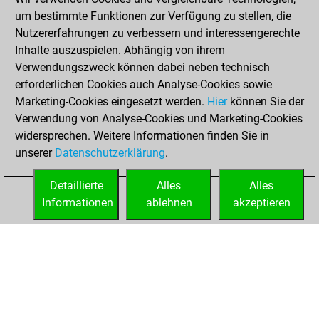
um bestimmte Funktionen zur Verfügung zu stellen, die
Montag, April 26,
Nutzererfahrungen zu verbessern und interessengerechte
2021
Inhalte auszuspielen. Abhängig von ihrem
You achieved a
Verwendungszweck können dabei neben technisch
erforderlichen Cookies auch Analyse-Cookies sowie
BeautyScore of 13
Marketing-Cookies eingesetzt werden.
Fritz
Hier
können Sie der
You
Verwendung von Analyse-Cookies und Marketing-Cookies
achieved a new Elo
widersprechen. Weitere Informationen finden Sie in
of 1582
unserer
Datenschutzerklärung
.
You created
your Fritz account
Detaillierte
Alles
Alles
Informationen
ablehnen
akzeptieren