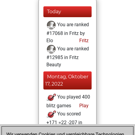
Today
You are ranked
#17068 in Fritz by
Elo
Fritz
You are ranked
#12985 in Fritz
Beauty
Montag, Oktober
17, 2022
You played 400
blitz games
Play
You scored
+171 =22 -207 in
blitz
Wir verwenden Cookies und vergleichbare Technologien,