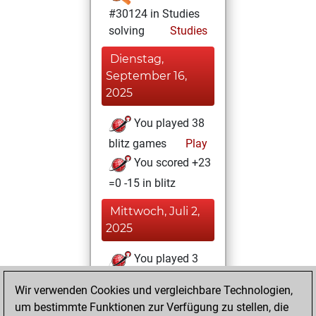
#30124 in Studies
solving
Studies
Dienstag,
September 16,
2025
You played 38
blitz games
Play
You scored +23
=0 -15 in blitz
Mittwoch, Juli 2,
2025
You played 3
bullet games
Play
Wir verwenden Cookies und vergleichbare Technologien,
You scored +2
um bestimmte Funktionen zur Verfügung zu stellen, die