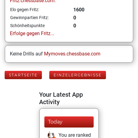
Fritz.chessbase.com:
1600
Elo gegen Fritz:
0
Gewinnpartien Fritz:
0
Schönheitspunkte
Erfolge gegen Fritz...
Keine Drills auf
Mymoves.chessbase.com
STARTSEITE
EINZELERGEBNISSE
Your Latest App
Activity
Today
You are ranked