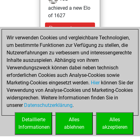
achieved a new Elo
of 1627
Donnerstag,
Dezember 30,
Wir verwenden Cookies und vergleichbare Technologien,
2021
um bestimmte Funktionen zur Verfügung zu stellen, die
Nutzererfahrungen zu verbessern und interessengerechte
You won
Inhalte auszuspielen. Abhängig von ihrem
against Fritz
Fritz
Verwendungszweck können dabei neben technisch
erforderlichen Cookies auch Analyse-Cookies sowie
Dienstag,
Marketing-Cookies eingesetzt werden.
Hier
können Sie der
Dezember 28,
Verwendung von Analyse-Cookies und Marketing-Cookies
2021
widersprechen. Weitere Informationen finden Sie in
unserer
Datenschutzerklärung
.
You created
your Fritz account
Detaillierte
Alles
Alles
Fritz
Informationen
ablehnen
akzeptieren