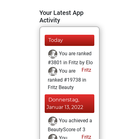
Your Latest App
Activity
Today
You are ranked
#3801 in Fritz by Elo
Fritz
You are
ranked #19738 in
Fritz Beauty
Donnerstag,
Januar 13, 2022
You achieved a
BeautyScore of 3
Fritz
You