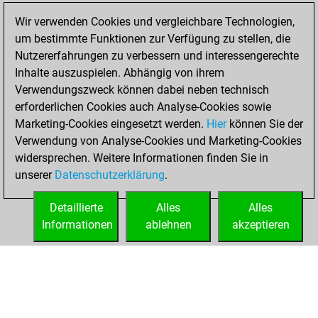
Dezember 27,
Wir verwenden Cookies und vergleichbare Technologien,
2020
um bestimmte Funktionen zur Verfügung zu stellen, die
Nutzererfahrungen zu verbessern und interessengerechte
You won
Inhalte auszuspielen. Abhängig von ihrem
against Fritz
Fritz
Verwendungszweck können dabei neben technisch
You achieved a
erforderlichen Cookies auch Analyse-Cookies sowie
Marketing-Cookies eingesetzt werden.
BeautyScore of 28
Hier
können Sie der
Verwendung von Analyse-Cookies und Marketing-Cookies
You achieved a
widersprechen. Weitere Informationen finden Sie in
new Elo of 1609
unserer
Datenschutzerklärung
.
You created
your Fritz account
Detaillierte
Alles
Alles
Informationen
ablehnen
akzeptieren