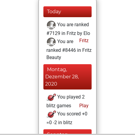
Today
You are ranked
#7129 in Fritz by Elo
Fritz
You are
ranked #8446 in Fritz
Beauty
Montag,
Dezember 28,
2020
You played 2
blitz games
Play
You scored +0
=0 -2 in blitz
Sonntag,