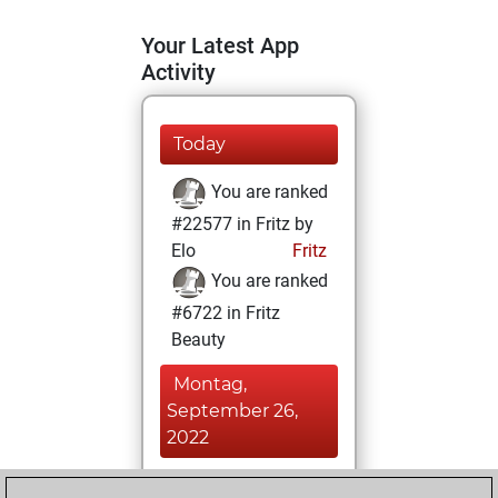
Your Latest App
Activity
Today
You are ranked
#22577 in Fritz by
Elo
Fritz
You are ranked
#6722 in Fritz
Beauty
Montag,
September 26,
2022
You achieved a