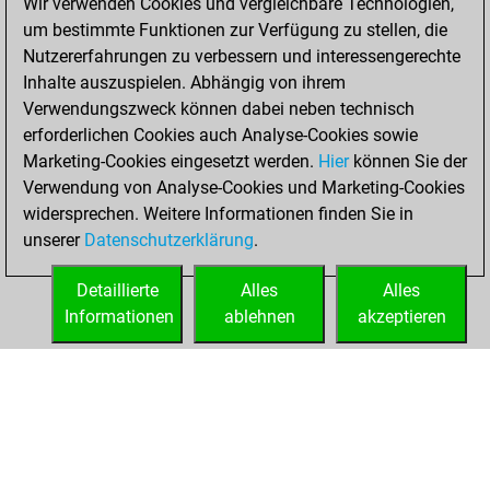
Wir verwenden Cookies und vergleichbare Technologien,
You created
um bestimmte Funktionen zur Verfügung zu stellen, die
your Fritz account
Nutzererfahrungen zu verbessern und interessengerechte
You played 4
Inhalte auszuspielen. Abhängig von ihrem
blitz games
Play
Verwendungszweck können dabei neben technisch
You scored +1
erforderlichen Cookies auch Analyse-Cookies sowie
Marketing-Cookies eingesetzt werden.
=0 -3 in blitz
Hier
können Sie der
Verwendung von Analyse-Cookies und Marketing-Cookies
You played 6
widersprechen. Weitere Informationen finden Sie in
bullet games
unserer
Datenschutzerklärung
.
You scored +4
=0 -2 in bullet
Detaillierte
Alles
Alles
Informationen
ablehnen
akzeptieren