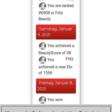
You are ranked
#6908 in Fritz
Beauty
Samstag, Januar
9, 2021
You achieved a
BeautyScore of 38
Fritz
You
achieved a new Elo
of 1556
Freitag, Januar 8,
2021
You won
against Fritz
Fritz