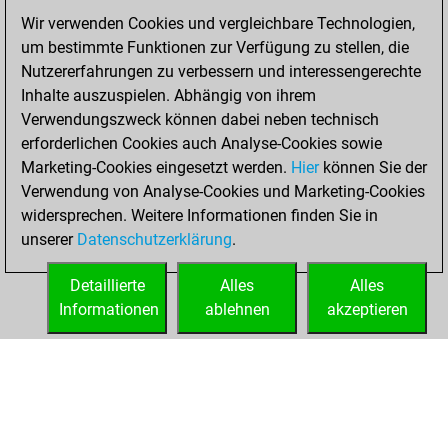
Wir verwenden Cookies und vergleichbare Technologien,
You won
um bestimmte Funktionen zur Verfügung zu stellen, die
against Fritz
Fritz
Nutzererfahrungen zu verbessern und interessengerechte
Inhalte auszuspielen. Abhängig von ihrem
Sonntag, Januar
Verwendungszweck können dabei neben technisch
23, 2022
erforderlichen Cookies auch Analyse-Cookies sowie
Marketing-Cookies eingesetzt werden.
Hier
können Sie der
You created
Verwendung von Analyse-Cookies und Marketing-Cookies
your Fritz account
widersprechen. Weitere Informationen finden Sie in
Fritz
You
unserer
Datenschutzerklärung
.
created your Studies
account
Studies
Detaillierte
Alles
Alles
Informationen
ablehnen
akzeptieren