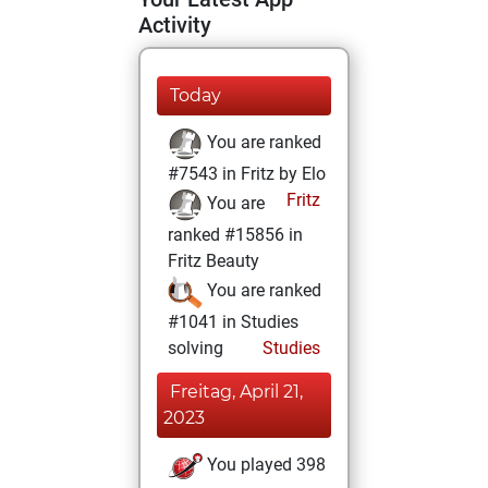
Activity
Today
You are ranked
#7543 in Fritz by Elo
Fritz
You are
ranked #15856 in
Fritz Beauty
You are ranked
#1041 in Studies
solving
Studies
Freitag, April 21,
2023
You played 398