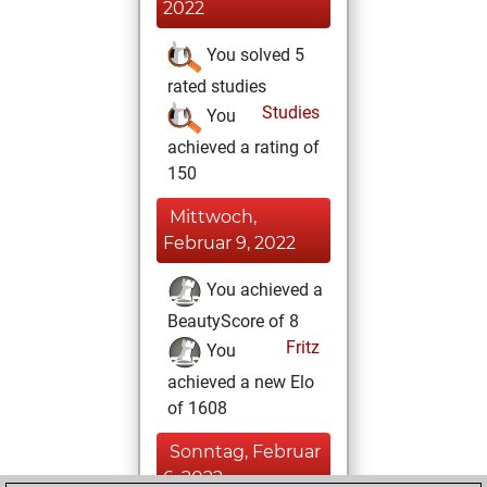
2022
You solved 5
rated studies
Studies
You
achieved a rating of
150
Mittwoch,
Februar 9, 2022
You achieved a
BeautyScore of 8
Fritz
You
achieved a new Elo
of 1608
Sonntag, Februar
6, 2022