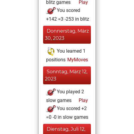
blitz games
Play
You scored
+142 =3 -253 in blitz
Donnerstag, März
30, 2023
You learned 1
positions
MyMoves
Sonntag, März 12,
2023
You played 2
slow games
Play
You scored +2
=0 -0 in slow games
Dienstag, Juli 12,