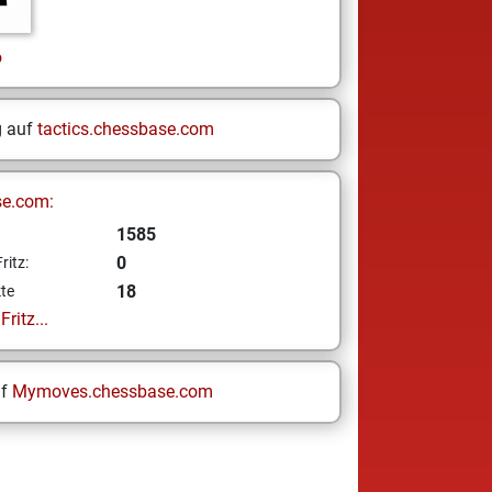
p
g auf
tactics.chessbase.com
se.com:
1585
0
ritz:
18
te
ritz...
uf
Mymoves.chessbase.com