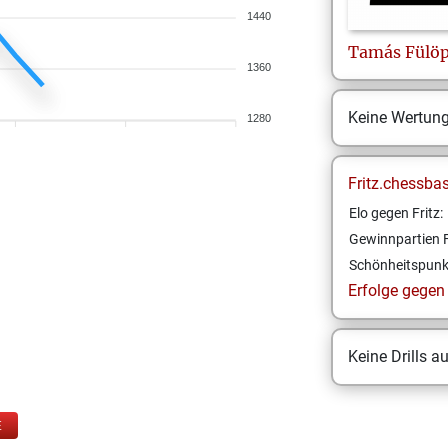
1440
Tamás
Fülö
1360
Keine Wertun
1280
Fritz.chessba
Elo gegen Fritz:
Gewinnpartien F
Schönheitspunk
Erfolge gegen F
Keine Drills a
E