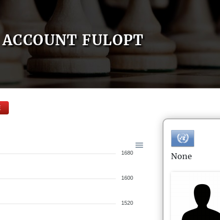
ACCOUNT FULOPT
E
1680
None
1600
1520