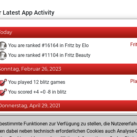
 Latest App Activity
Today
Fri
You are ranked #16164 in Fritz by Elo
You are ranked #11104 in Fritz Beauty
Sonntag, Februar 26, 2023
Pl
You played 12 blitz games
You scored +4 =0 -8 in blitz
Donnerstag, April 29, 2021
Fri
You achieved a BeautyScore of 18
estimmte Funktionen zur Verfügung zu stellen, die Nutzererfah
You achieved a new Elo of 1585
 dabei neben technisch erforderlichen Cookies auch Analyse-C