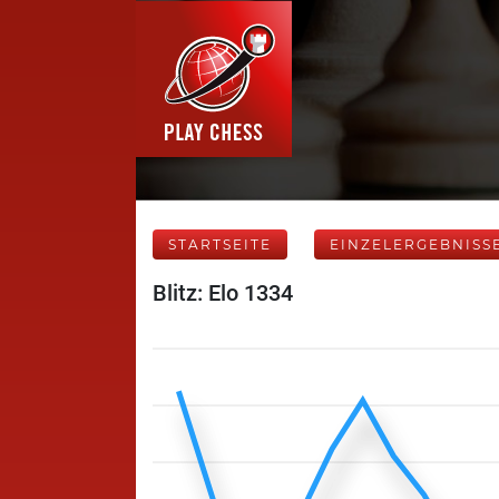
STARTSEITE
EINZELERGEBNISS
Blitz: Elo 1334