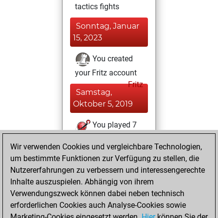
tactics fights
Sonntag, Januar
15, 2023
You created
your Fritz account
Fritz
Samstag,
Oktober 5, 2019
You played 7
blitz games
Play
Wir verwenden Cookies und vergleichbare Technologien,
You scored +6
um bestimmte Funktionen zur Verfügung zu stellen, die
=0 -1 in blitz
Nutzererfahrungen zu verbessern und interessengerechte
Inhalte auszuspielen. Abhängig von ihrem
Freitag,
Verwendungszweck können dabei neben technisch
September 13,
erforderlichen Cookies auch Analyse-Cookies sowie
2019
Marketing-Cookies eingesetzt werden.
Hier
können Sie der