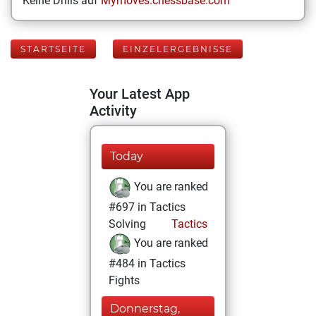
Keine Drills auf
Mymoves.chessbase.com
STARTSEITE
EINZELERGEBNISSE
Your Latest App
Activity
Today
You are ranked
#697 in Tactics
Solving
Tactics
You are ranked
#484 in Tactics
Fights
Donnerstag,