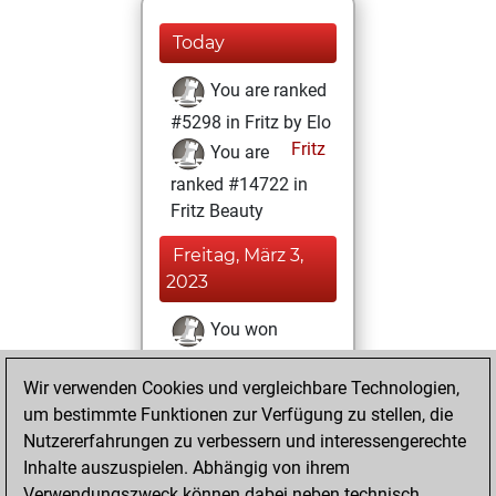
Today
You are ranked
#5298 in Fritz by Elo
Fritz
You are
ranked #14722 in
Fritz Beauty
Freitag, März 3,
2023
You won
against Fritz
Fritz
Wir verwenden Cookies und vergleichbare Technologien,
You achieved a
um bestimmte Funktionen zur Verfügung zu stellen, die
BeautyScore of 10
Nutzererfahrungen zu verbessern und interessengerechte
You achieved a
Inhalte auszuspielen. Abhängig von ihrem
new Elo of 1619
Verwendungszweck können dabei neben technisch