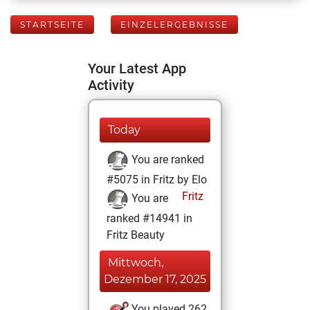
STARTSEITE
EINZELERGEBNISSE
Your Latest App
Activity
Today
You are ranked
#5075 in Fritz by Elo
Fritz
You are
ranked #14941 in
Fritz Beauty
Mittwoch,
Dezember 17, 2025
You played 262