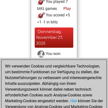
You played 7
blitz games
Play
You scored +5
=1 -1 in blitz
Donnerstag,
November 27,
2025
You won
against Fritz
Fritz
Wir verwenden Cookies und vergleichbare Technologien,
You achieved a
um bestimmte Funktionen zur Verfügung zu stellen, die
BeautyScore of 10
Nutzererfahrungen zu verbessern und interessengerechte
You achieved a
Inhalte auszuspielen. Abhängig von ihrem
new Elo of 1621
Verwendungszweck können dabei neben technisch
erforderlichen Cookies auch Analyse-Cookies sowie
Dienstag,
Marketing-Cookies eingesetzt werden.
Hier
können Sie der
November 25,
Verwendung von Analyse-Cookies und Marketing-Cookies