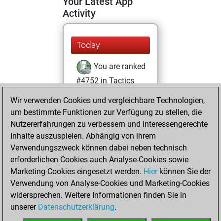
Your Latest App
Activity
Today
You are ranked
#4752 in Tactics
Solving
Tactics
Wir verwenden Cookies und vergleichbare Technologien,
um bestimmte Funktionen zur Verfügung zu stellen, die
Yesterday
Nutzererfahrungen zu verbessern und interessengerechte
You totalled 12
Inhalte auszuspielen. Abhängig von ihrem
Verwendungszweck können dabei neben technisch
tactics positions
erforderlichen Cookies auch Analyse-Cookies sowie
Tactics
You
Marketing-Cookies eingesetzt werden.
Hier
können Sie der
solved 9 tactics
Verwendung von Analyse-Cookies und Marketing-Cookies
positions
widersprechen. Weitere Informationen finden Sie in
You achieved
unserer
Datenschutzerklärung
.
an Elo of 1693 in