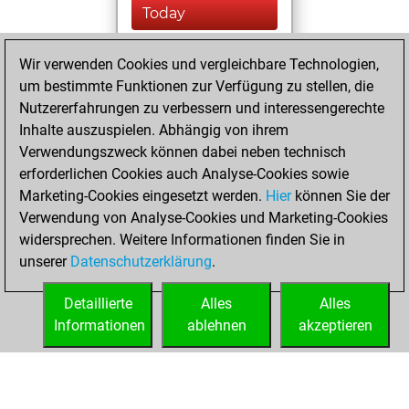
Today
You totalled 85
Wir verwenden Cookies und vergleichbare Technologien,
tactics positions
um bestimmte Funktionen zur Verfügung zu stellen, die
Tactics
You
Nutzererfahrungen zu verbessern und interessengerechte
Inhalte auszuspielen. Abhängig von ihrem
solved 73 tactics
Verwendungszweck können dabei neben technisch
positions
erforderlichen Cookies auch Analyse-Cookies sowie
You achieved
Marketing-Cookies eingesetzt werden.
Hier
können Sie der
an Elo of 1971 in
Verwendung von Analyse-Cookies und Marketing-Cookies
tactics positions
widersprechen. Weitere Informationen finden Sie in
You are ranked
unserer
Datenschutzerklärung
.
#3620 in Tactics
Solving
Detaillierte
Alles
Alles
Informationen
ablehnen
akzeptieren