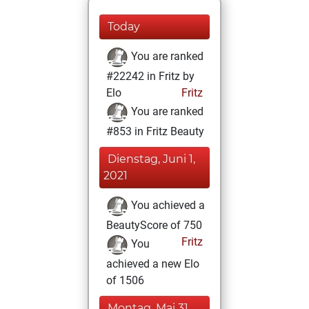
Today
You are ranked
#22242 in Fritz by
Elo
Fritz
You are ranked
#853 in Fritz Beauty
Dienstag, Juni 1,
2021
You achieved a
BeautyScore of 750
Fritz
You
achieved a new Elo
of 1506
Montag, Mai 31,