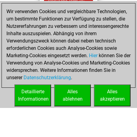
2021
Wir verwenden Cookies und vergleichbare Technologien,
um bestimmte Funktionen zur Verfügung zu stellen, die
You played 22
Nutzererfahrungen zu verbessern und interessengerechte
blitz games
Play
Inhalte auszuspielen. Abhängig von ihrem
You scored +1
Verwendungszweck können dabei neben technisch
=0 -21 in blitz
erforderlichen Cookies auch Analyse-Cookies sowie
Marketing-Cookies eingesetzt werden.
Hier
können Sie der
Samstag, Mai 15,
Verwendung von Analyse-Cookies und Marketing-Cookies
2021
widersprechen. Weitere Informationen finden Sie in
unserer
Datenschutzerklärung
.
You created
your Fritz account
Detaillierte
Alles
Alles
Fritz
Informationen
ablehnen
akzeptieren