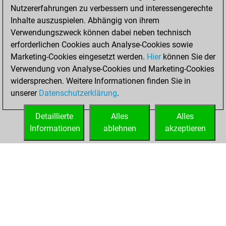
Nutzererfahrungen zu verbessern und interessengerechte
BeautyScore of 800
Inhalte auszuspielen. Abhängig von ihrem
You achieved a
Verwendungszweck können dabei neben technisch
new Elo of 1850
erforderlichen Cookies auch Analyse-Cookies sowie
Marketing-Cookies eingesetzt werden.
Hier
können Sie der
Sonntag, Juli 9,
Verwendung von Analyse-Cookies und Marketing-Cookies
2023
widersprechen. Weitere Informationen finden Sie in
unserer
Datenschutzerklärung
.
You created
your Fritz account
Detaillierte
Alles
Alles
Fritz
Informationen
ablehnen
akzeptieren