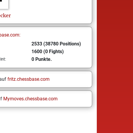
ecker
base.com:
2533 (38780 Positions)
1600 (0 Fights)
0 Punkte.
int:
 auf
fritz.chessbase.com
uf
Mymoves.chessbase.com