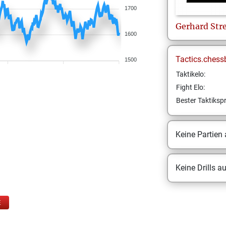
1700
Gerhard
Str
1600
Tactics.chess
1500
Taktikelo:
Fight Elo:
Bester Taktikspr
Keine Partien
Keine Drills a
E