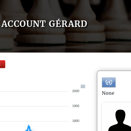
ACCOUNT GÉRARD
E
2000
None
1900
1800