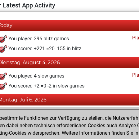
 Latest App Activity
Today
Pl
You played 396 blitz games
You scored +221 =20 -155 in blitz
Dienstag, August 4, 2026
Pl
You played 4 slow games
You scored +2 =0 -2 in slow games
Montag, Juli 6, 2026
Tacti
You totalled 38780 tactics positions
estimmte Funktionen zur Verfügung zu stellen, die Nutzererfah
You solved 29048 tactics positions
 dabei neben technisch erforderlichen Cookies auch Analyse-C
ng-Cookies widersprechen. Weitere Informationen finden Sie in
You achieved an Elo of 2533 in tactics positions