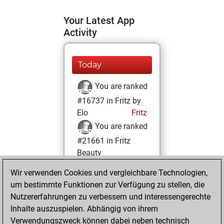
Your Latest App
Activity
Today
You are ranked
#16737 in Fritz by
Elo
Fritz
You are ranked
#21661 in Fritz
Beauty
Wir verwenden Cookies und vergleichbare Technologien,
Samstag,
um bestimmte Funktionen zur Verfügung zu stellen, die
Dezember 12,
Nutzererfahrungen zu verbessern und interessengerechte
2020
Inhalte auszuspielen. Abhängig von ihrem
You achieved a
Verwendungszweck können dabei neben technisch