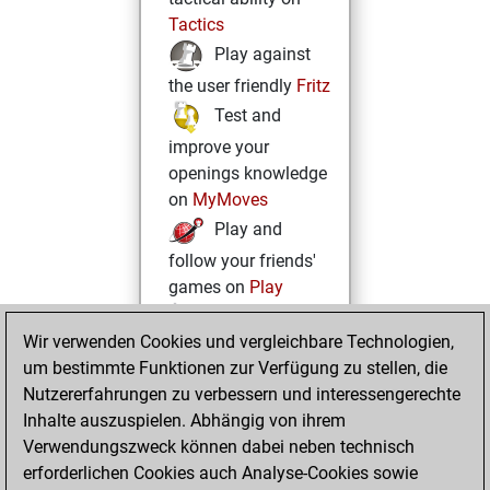
Tactics
Play against
the user friendly
Fritz
Test and
improve your
openings knowledge
on
MyMoves
Play and
follow your friends'
games on
Play
Solve some
Wir verwenden Cookies und vergleichbare Technologien,
beautiful and
um bestimmte Funktionen zur Verfügung zu stellen, die
challenging Studies
Nutzererfahrungen zu verbessern und interessengerechte
on
Studies
Inhalte auszuspielen. Abhängig von ihrem
Verwendungszweck können dabei neben technisch
erforderlichen Cookies auch Analyse-Cookies sowie