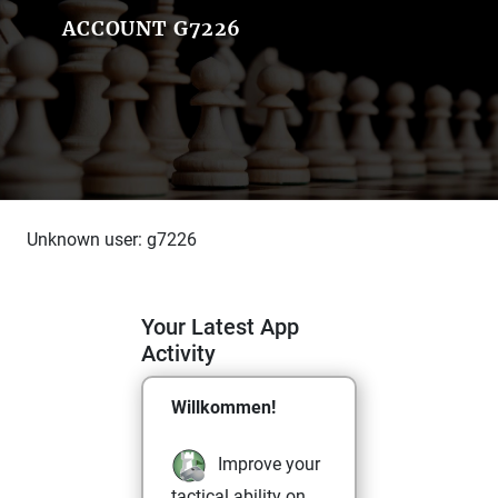
ACCOUNT G7226
Unknown user: g7226
Your Latest App
Activity
Willkommen!
Improve your
tactical ability on