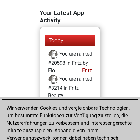
Your Latest App
Activity
Today
You are ranked
#20598 in Fritz by
Elo
Fritz
You are ranked
#8214 in Fritz
Beauty
Wir verwenden Cookies und vergleichbare Technologien,
Freitag,
um bestimmte Funktionen zur Verfügung zu stellen, die
Dezember 15,
Nutzererfahrungen zu verbessern und interessengerechte
2023
Inhalte auszuspielen. Abhängig von ihrem
You achieved a
Verwendungszweck können dabei neben technisch