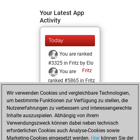
Your Latest App
Activity
Today
You are ranked
#3325 in Fritz by Elo
Fritz
You are
ranked #5865 in Fritz
Beauty
Wir verwenden Cookies und vergleichbare Technologien,
um bestimmte Funktionen zur Verfügung zu stellen, die
Donnerstag,
Nutzererfahrungen zu verbessern und interessengerechte
Januar 9, 2025
Inhalte auszuspielen. Abhängig von ihrem
You achieved a
Verwendungszweck können dabei neben technisch
erforderlichen Cookies auch Analyse-Cookies sowie
BeautyScore of 49
Marketing-Cookies eingesetzt werden.
Fritz
Hier
können Sie der
You