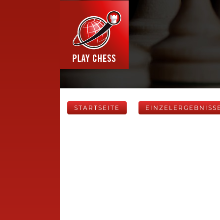
STARTSEITE
EINZELERGEBNISS