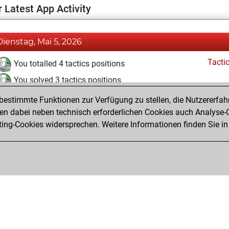
 Latest App Activity
Dienstag, Mai 5, 2026
Tacti
You totalled 4 tactics positions
You solved 3 tactics positions
You achieved an Elo of 1691 in tactics positions
estimmte Funktionen zur Verfügung zu stellen, die Nutzererfah
 dabei neben technisch erforderlichen Cookies auch Analyse-C
ng-Cookies widersprechen. Weitere Informationen finden Sie in