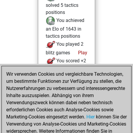
solved 5 tactics
positions
You achieved
an Elo of 1643 in
tactics positions
You played 2
blitz games
Play
You scored +2
=0 -0 in blitz
Wir verwenden Cookies und vergleichbare Technologien,
um bestimmte Funktionen zur Verfügung zu stellen, die
Sonntag, Januar
Nutzererfahrungen zu verbessern und interessengerechte
18, 2026
Inhalte auszuspielen. Abhängig von ihrem
You achieved a
Verwendungszweck können dabei neben technisch
erforderlichen Cookies auch Analyse-Cookies sowie
BeautyScore of 23
Marketing-Cookies eingesetzt werden.
Fritz
Hier
können Sie der
You
Verwendung von Analyse-Cookies und Marketing-Cookies
achieved a new Elo
widersprechen. Weitere Informationen finden Sie in