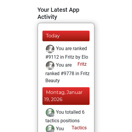
Your Latest App
Activity
Today
You are ranked
#9112 in Fritz by Elo
Fritz
You are
ranked #9778 in Fritz
Beauty
Montag, Januar
19, 2026
You totalled 6
tactics positions
Tactics
You