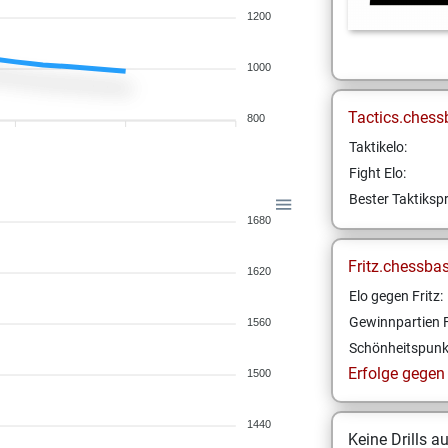
1200
1000
Tactics.chess
800
Taktikelo:
Fight Elo:
Bester Taktikspr
1680
Fritz.chessba
1620
Elo gegen Fritz:
Gewinnpartien F
1560
Schönheitspunk
Erfolge gegen F
1500
1440
Keine Drills a