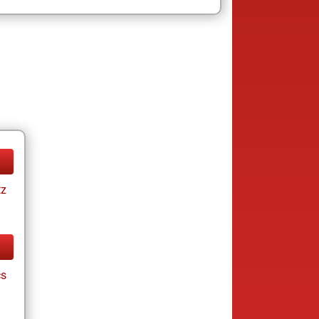
tz
cs