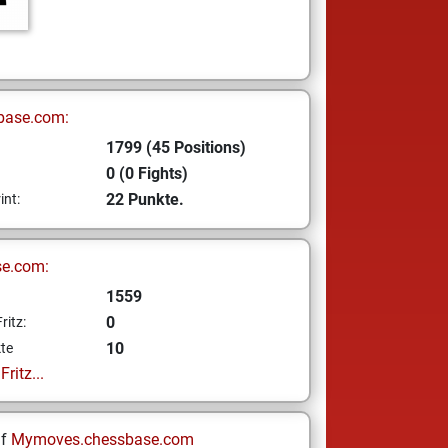
base.com:
1799 (45 Positions)
0 (0 Fights)
22 Punkte.
int:
se.com:
1559
0
ritz:
10
te
ritz...
uf
Mymoves.chessbase.com