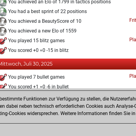
You achieved an Elo of 1799 in tactics positions
You had a best sprint of 22 positions
Fri
You achieved a BeautyScore of 10
You achieved a new Elo of 1559
Pl
You played 15 blitz games
You scored +0 =0 -15 in blitz
Mittwoch, Juli 30, 2025
Pl
You played 7 bullet games
You scored +1 =0 -6 in bullet
estimmte Funktionen zur Verfügung zu stellen, die Nutzererfah
Dienstag, Juli 29, 2025
 dabei neben technisch erforderlichen Cookies auch Analyse-C
Fri
ng-Cookies widersprechen. Weitere Informationen finden Sie in
You created your Fritz account