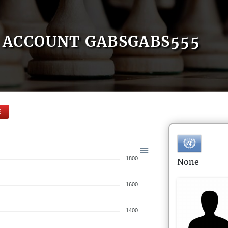
ACCOUNT GABSGABS555
E
1800
None
1600
1400