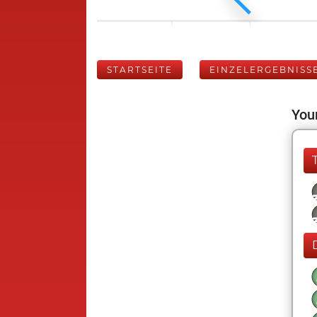
STARTSEITE
EINZELERGEBNISS
Your