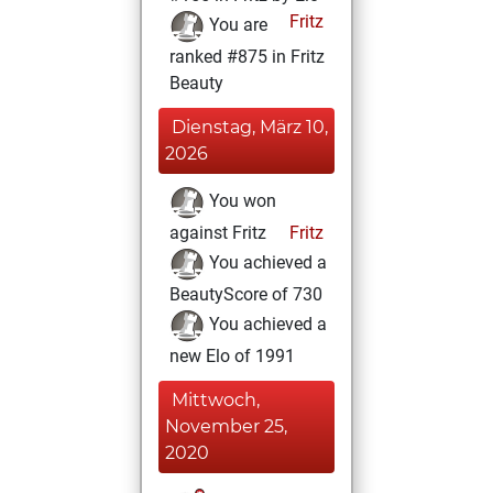
Fritz
You are
ranked #875 in Fritz
Beauty
Dienstag, März 10,
2026
You won
against Fritz
Fritz
You achieved a
BeautyScore of 730
You achieved a
new Elo of 1991
Mittwoch,
November 25,
2020