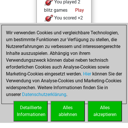
You played 2
blitz games
Play
You scored +2
=0 -0 in blitz
Wir verwenden Cookies und vergleichbare Technologien,
You played 1
um bestimmte Funktionen zur Verfügung zu stellen, die
bullet games
Nutzererfahrungen zu verbessern und interessengerechte
You scored +0
Inhalte auszuspielen. Abhängig von ihrem
=0 -1 in bullet
Verwendungszweck können dabei neben technisch
erforderlichen Cookies auch Analyse-Cookies sowie
Dienstag,
Marketing-Cookies eingesetzt werden.
Hier
können Sie der
November 24,
Verwendung von Analyse-Cookies und Marketing-Cookies
2020
widersprechen. Weitere Informationen finden Sie in
unserer
Datenschutzerklärung
.
You created
your Fritz account
Detaillierte
Alles
Alles
Fritz
Informationen
ablehnen
akzeptieren