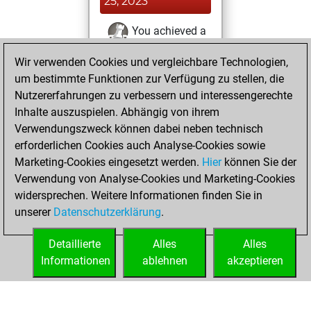
25, 2023
You achieved a
BeautyScore of 3
Wir verwenden Cookies und vergleichbare Technologien,
Fritz
You
um bestimmte Funktionen zur Verfügung zu stellen, die
achieved a new Elo
Nutzererfahrungen zu verbessern und interessengerechte
of 1588
Inhalte auszuspielen. Abhängig von ihrem
You created
Verwendungszweck können dabei neben technisch
erforderlichen Cookies auch Analyse-Cookies sowie
your Fritz account
Marketing-Cookies eingesetzt werden.
Hier
können Sie der
You solved 2
Verwendung von Analyse-Cookies und Marketing-Cookies
rated studies
widersprechen. Weitere Informationen finden Sie in
Studies
You
unserer
Datenschutzerklärung
.
created your Studies
account
Detaillierte
Alles
Alles
Informationen
ablehnen
akzeptieren