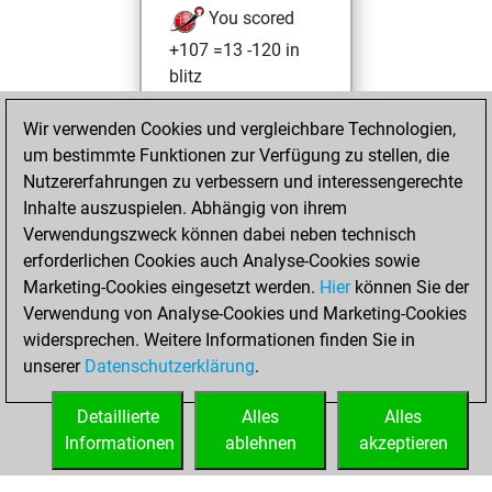
You scored
+107 =13 -120 in
blitz
You played 158
Wir verwenden Cookies und vergleichbare Technologien,
bullet games
um bestimmte Funktionen zur Verfügung zu stellen, die
You scored +57
Nutzererfahrungen zu verbessern und interessengerechte
=5 -96 in bullet
Inhalte auszuspielen. Abhängig von ihrem
Verwendungszweck können dabei neben technisch
Samstag, August
erforderlichen Cookies auch Analyse-Cookies sowie
3, 2024
Marketing-Cookies eingesetzt werden.
Hier
können Sie der
Verwendung von Analyse-Cookies und Marketing-Cookies
You played 2
widersprechen. Weitere Informationen finden Sie in
slow games
Play
unserer
Datenschutzerklärung
.
You scored +0
=0 -2 in slow games
Detaillierte
Alles
Alles
Informationen
ablehnen
akzeptieren