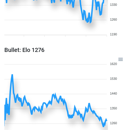
1330
1260
1190
Bullet: Elo 1276
1620
1530
1440
1350
1260