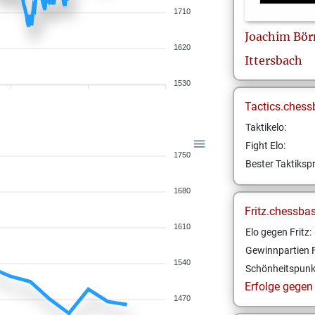
1710
Joachim
Bör
1620
Ittersbach
1530
Tactics.chess
Taktikelo:
Fight Elo:
1750
Bester Taktikspr
1680
Fritz.chessba
1610
Elo gegen Fritz:
Gewinnpartien F
1540
Schönheitspunk
Erfolge gegen F
1470