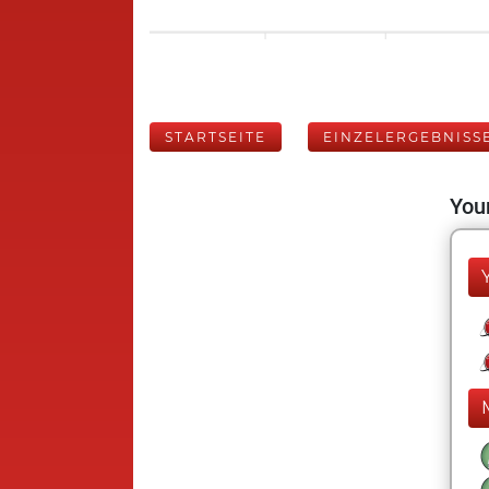
STARTSEITE
EINZELERGEBNISS
Your