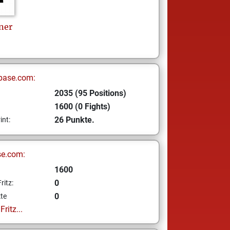
ner
base.com:
2035 (95 Positions)
1600 (0 Fights)
26 Punkte.
int:
se.com:
1600
0
ritz:
0
te
ritz...