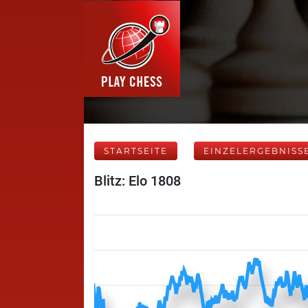
STARTSEITE
EINZELERGEBNISS
Blitz: Elo 1808