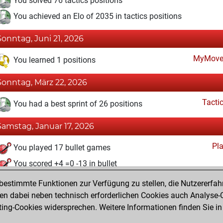
You solved 76 tactics positions
You achieved an Elo of 2035 in tactics positions
Sonntag, Juni 21, 2026
MyMove
You learned 1 positions
Sonntag, März 22, 2026
Tacti
You had a best sprint of 26 positions
Samstag, Januar 17, 2026
Pl
You played 17 bullet games
You scored +4 =0 -13 in bullet
estimmte Funktionen zur Verfügung zu stellen, die Nutzererfah
Samstag, Oktober 11, 2025
 dabei neben technisch erforderlichen Cookies auch Analyse-C
Fri
ng-Cookies widersprechen. Weitere Informationen finden Sie in
You created your Fritz account