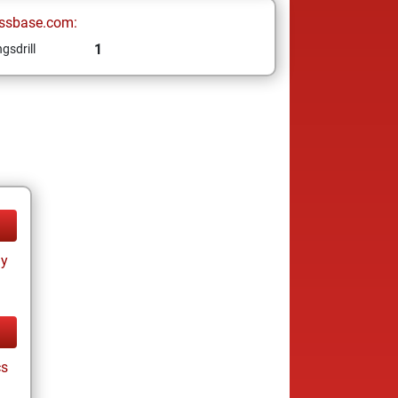
ssbase.com:
1
gsdrill
ay
cs