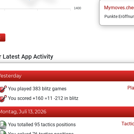
Mymoves.che
1400
Punkte Eröffnun
E
 Latest App Activity
Yesterday
Pl
You played 383 blitz games
You scored +160 =11 -212 in blitz
Montag, Juli 13, 2026
Tacti
You totalled 95 tactics positions