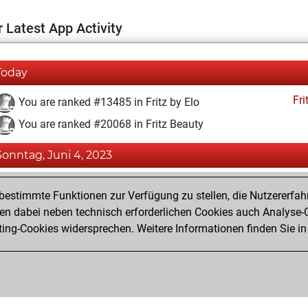
 Latest App Activity
Today
Fri
You are ranked #13485 in Fritz by Elo
You are ranked #20068 in Fritz Beauty
Sonntag, Juni 4, 2023
Fri
You achieved a BeautyScore of 3
estimmte Funktionen zur Verfügung zu stellen, die Nutzererfah
You achieved a new Elo of 1590
 dabei neben technisch erforderlichen Cookies auch Analyse-C
ng-Cookies widersprechen. Weitere Informationen finden Sie in
You created your Fritz account