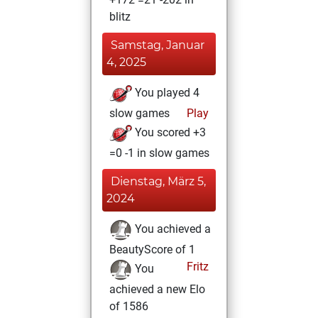
blitz
Samstag, Januar
4, 2025
You played 4
slow games
Play
You scored +3
=0 -1 in slow games
Dienstag, März 5,
2024
You achieved a
BeautyScore of 1
Fritz
You
achieved a new Elo
of 1586