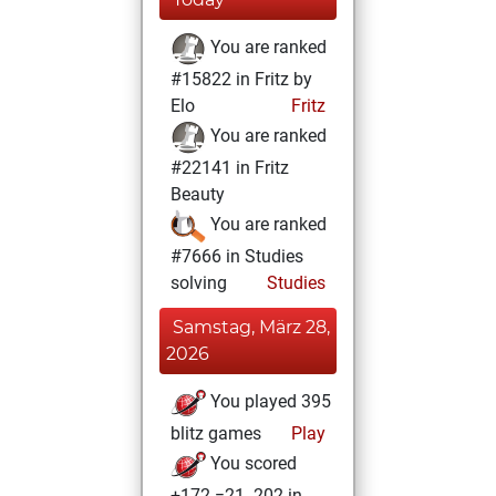
You are ranked
#15822 in Fritz by
Elo
Fritz
You are ranked
#22141 in Fritz
Beauty
You are ranked
#7666 in Studies
solving
Studies
Samstag, März 28,
2026
You played 395
blitz games
Play
You scored
+172 =21 -202 in