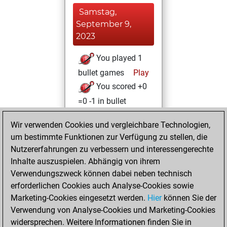
Samstag,
September 9,
2023
You played 1
bullet games
Play
You scored +0
=0 -1 in bullet
Donnerstag,
Wir verwenden Cookies und vergleichbare Technologien,
November 25,
um bestimmte Funktionen zur Verfügung zu stellen, die
2021
Nutzererfahrungen zu verbessern und interessengerechte
Inhalte auszuspielen. Abhängig von ihrem
You created
Verwendungszweck können dabei neben technisch
your Studies account
erforderlichen Cookies auch Analyse-Cookies sowie
Studies
Marketing-Cookies eingesetzt werden.
Hier
können Sie der
Montag,
Verwendung von Analyse-Cookies und Marketing-Cookies
November 15, 2021
widersprechen. Weitere Informationen finden Sie in