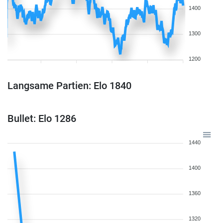
1400
1300
1200
Langsame Partien: Elo 1840
Bullet: Elo 1286
1440
1400
1360
1320