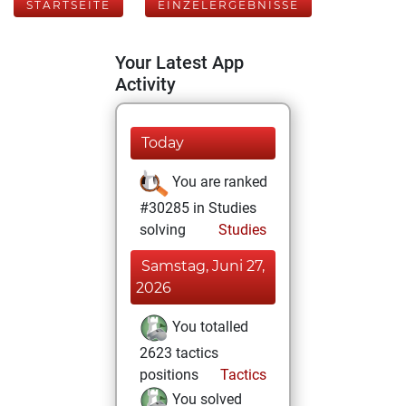
STARTSEITE
EINZELERGEBNISSE
Your Latest App
Activity
Today
You are ranked
#30285 in Studies
solving
Studies
Samstag, Juni 27,
2026
You totalled
2623 tactics
positions
Tactics
You solved