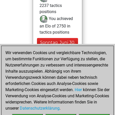
2237 tactics
positions
You achieved
an Elo of 2750 in
tactics positions
Sonntag, Juni 30,
2024
Wir verwenden Cookies und vergleichbare Technologien,
um bestimmte Funktionen zur Verfügung zu stellen, die
You created
Nutzererfahrungen zu verbessern und interessengerechte
your Studies account
Inhalte auszuspielen. Abhängig von ihrem
Studies
Verwendungszweck können dabei neben technisch
Donnerstag, Mai
erforderlichen Cookies auch Analyse-Cookies sowie
11, 2023
Marketing-Cookies eingesetzt werden.
Hier
können Sie der
Verwendung von Analyse-Cookies und Marketing-Cookies
You played 15
widersprechen. Weitere Informationen finden Sie in
slow games
Play
unserer
Datenschutzerklärung
.
You scored +2