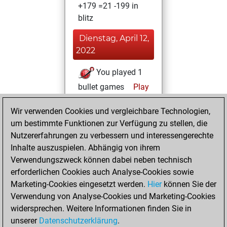
+179 =21 -199 in
blitz
Dienstag, April 12,
2022
You played 1
bullet games
Play
You scored +0
Wir verwenden Cookies und vergleichbare Technologien,
=0 -1 in bullet
um bestimmte Funktionen zur Verfügung zu stellen, die
Nutzererfahrungen zu verbessern und interessengerechte
Freitag, Januar 8,
Inhalte auszuspielen. Abhängig von ihrem
2021
Verwendungszweck können dabei neben technisch
You won
erforderlichen Cookies auch Analyse-Cookies sowie
Marketing-Cookies eingesetzt werden.
against Fritz
Fritz
Hier
können Sie der
Verwendung von Analyse-Cookies und Marketing-Cookies
You achieved a
widersprechen. Weitere Informationen finden Sie in
new Elo of 1608
unserer
Datenschutzerklärung
.
You created