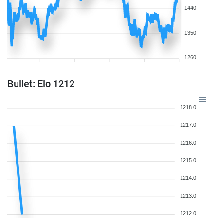
1440
1350
1260
Bullet: Elo 1212
1218.0
1217.0
1216.0
1215.0
1214.0
1213.0
1212.0