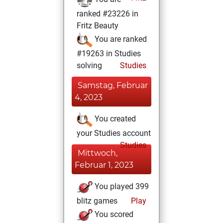
ranked #23226 in
Fritz Beauty
You are ranked
#19263 in Studies
solving
Studies
Samstag, Februar
4, 2023
You created
your Studies account
Studies
Mittwoch,
Februar 1, 2023
You played 399
blitz games
Play
You scored