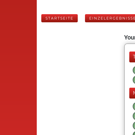
STARTSEITE
EINZELERGEBNISS
Your