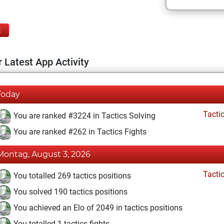
E
 Latest App Activity
Today
Tacti
You are ranked #3224 in Tactics Solving
You are ranked #262 in Tactics Fights
Montag, August 3, 2026
Tacti
You totalled 269 tactics positions
You solved 190 tactics positions
You achieved an Elo of 2049 in tactics positions
You totalled 1 tactics fights