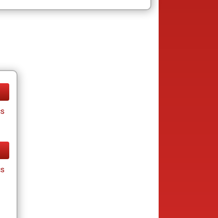
cs
cs