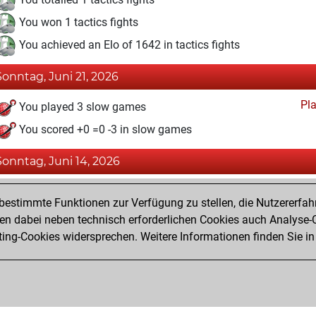
You won 1 tactics fights
You achieved an Elo of 1642 in tactics fights
Sonntag, Juni 21, 2026
Pl
You played 3 slow games
You scored +0 =0 -3 in slow games
Sonntag, Juni 14, 2026
Fri
You created your Fritz account
estimmte Funktionen zur Verfügung zu stellen, die Nutzererfah
Pl
You played 5 blitz games
 dabei neben technisch erforderlichen Cookies auch Analyse-C
ng-Cookies widersprechen. Weitere Informationen finden Sie in
You scored +0 =1 -4 in blitz