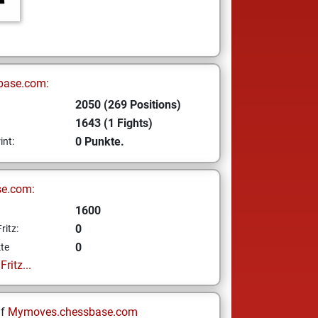
base.com:
2050 (269 Positions)
1643 (1 Fights)
0 Punkte.
int:
se.com:
1600
0
ritz:
0
te
ritz...
uf
Mymoves.chessbase.com