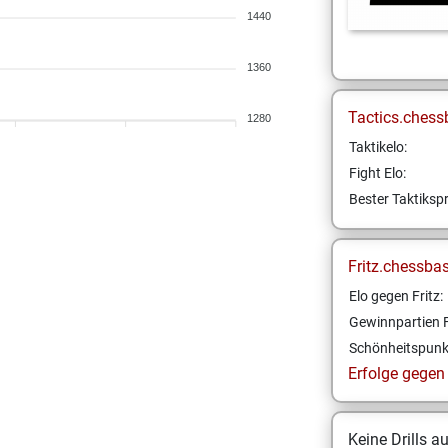
1440
1360
Tactics.chess
1280
Taktikelo:
Fight Elo:
Bester Taktikspr
Fritz.chessba
Elo gegen Fritz:
Gewinnpartien F
Schönheitspunk
Erfolge gegen F
Keine Drills a