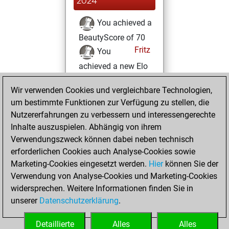
2024
You achieved a
BeautyScore of 70
Fritz
You
achieved a new Elo
of 1521
Wir verwenden Cookies und vergleichbare Technologien,
Samstag, März 16,
um bestimmte Funktionen zur Verfügung zu stellen, die
2024
Nutzererfahrungen zu verbessern und interessengerechte
Inhalte auszuspielen. Abhängig von ihrem
You created
Verwendungszweck können dabei neben technisch
your Studies account
erforderlichen Cookies auch Analyse-Cookies sowie
Studies
Marketing-Cookies eingesetzt werden.
Hier
können Sie der
Mittwoch,
Verwendung von Analyse-Cookies und Marketing-Cookies
März 13, 2024
widersprechen. Weitere Informationen finden Sie in
unserer
Datenschutzerklärung
.
You created
your Fritz account
Detaillierte
Alles
Alles