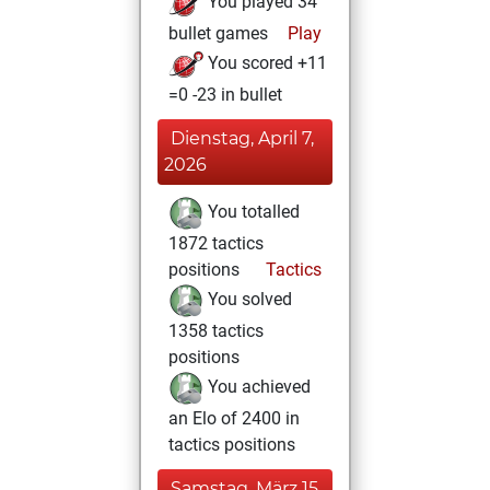
You played 34
bullet games
Play
You scored +11
=0 -23 in bullet
Dienstag, April 7,
2026
You totalled
1872 tactics
positions
Tactics
You solved
1358 tactics
positions
You achieved
an Elo of 2400 in
tactics positions
Samstag, März 15,