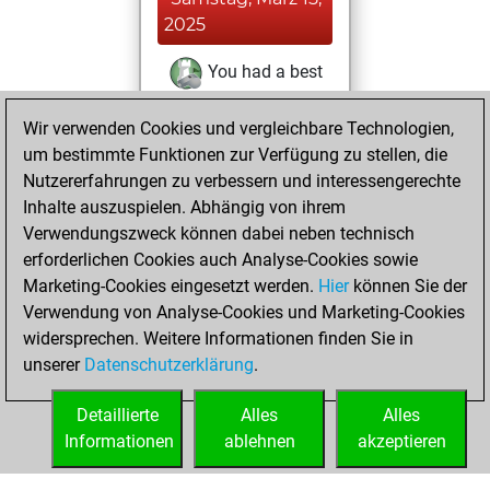
2025
You had a best
sprint of 20 positions
Wir verwenden Cookies und vergleichbare Technologien,
Tactics
Sonntag,
um bestimmte Funktionen zur Verfügung zu stellen, die
April 2, 2023
Nutzererfahrungen zu verbessern und interessengerechte
Inhalte auszuspielen. Abhängig von ihrem
You created
Verwendungszweck können dabei neben technisch
your Studies account
erforderlichen Cookies auch Analyse-Cookies sowie
Studies
Marketing-Cookies eingesetzt werden.
Hier
können Sie der
Mittwoch,
Verwendung von Analyse-Cookies und Marketing-Cookies
April 21, 2021
widersprechen. Weitere Informationen finden Sie in
unserer
Datenschutzerklärung
.
You created
your Fritz account
Detaillierte
Alles
Alles
Fritz
Informationen
ablehnen
akzeptieren