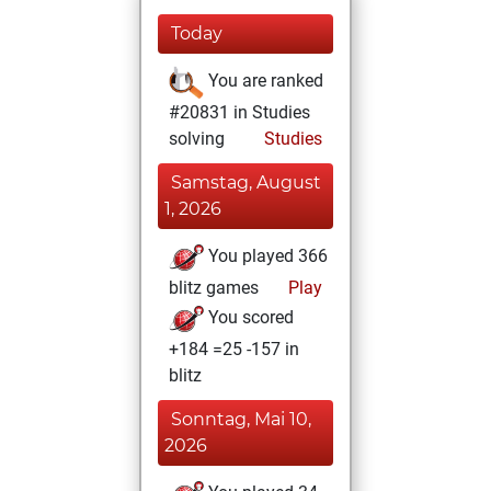
Today
You are ranked
#20831 in Studies
solving
Studies
Samstag, August
1, 2026
You played 366
blitz games
Play
You scored
+184 =25 -157 in
blitz
Sonntag, Mai 10,
2026