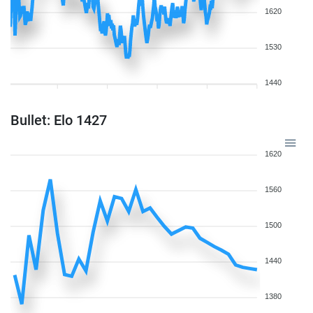
1620
1530
1440
Bullet: Elo 1427
1620
1560
1500
1440
1380