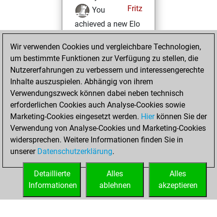
Fritz
You
achieved a new Elo
of 1514
Wir verwenden Cookies und vergleichbare Technologien,
Freitag, März 31,
um bestimmte Funktionen zur Verfügung zu stellen, die
2023
Nutzererfahrungen zu verbessern und interessengerechte
Inhalte auszuspielen. Abhängig von ihrem
You won
Verwendungszweck können dabei neben technisch
against Fritz
Fritz
erforderlichen Cookies auch Analyse-Cookies sowie
Marketing-Cookies eingesetzt werden.
Hier
können Sie der
Montag, Februar
Verwendung von Analyse-Cookies und Marketing-Cookies
6, 2023
widersprechen. Weitere Informationen finden Sie in
unserer
Datenschutzerklärung
.
You created
your Fritz account
Detaillierte
Alles
Alles
Fritz
Informationen
ablehnen
akzeptieren