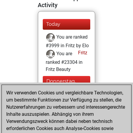
Activity
Today
You are ranked
#3999 in Fritz by Elo
Fritz
You are
ranked #23304 in
Fritz Beauty
Donnerstag,
Januar 6, 2022
Wir verwenden Cookies und vergleichbare Technologien,
um bestimmte Funktionen zur Verfügung zu stellen, die
You won
Nutzererfahrungen zu verbessern und interessengerechte
against Fritz
Fritz
Inhalte auszuspielen. Abhängig von ihrem
You achieved a
Verwendungszweck können dabei neben technisch
new Elo of 1625
erforderlichen Cookies auch Analyse-Cookies sowie