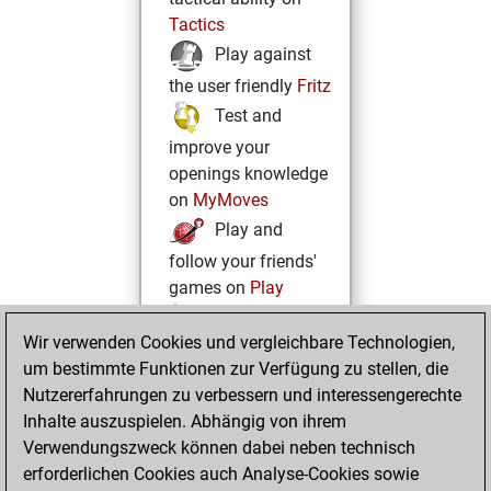
Tactics
Play against
the user friendly
Fritz
Test and
improve your
openings knowledge
on
MyMoves
Play and
follow your friends'
games on
Play
Solve some
Wir verwenden Cookies und vergleichbare Technologien,
beautiful and
um bestimmte Funktionen zur Verfügung zu stellen, die
challenging Studies
Nutzererfahrungen zu verbessern und interessengerechte
on
Studies
Inhalte auszuspielen. Abhängig von ihrem
Verwendungszweck können dabei neben technisch
erforderlichen Cookies auch Analyse-Cookies sowie