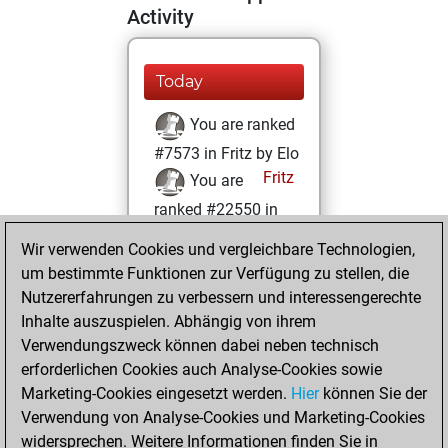
Activity
Today
You are ranked
#7573 in Fritz by Elo
Fritz
You are
ranked #22550 in
Fritz Beauty
Wir verwenden Cookies und vergleichbare Technologien,
um bestimmte Funktionen zur Verfügung zu stellen, die
Sonntag, April 23,
Nutzererfahrungen zu verbessern und interessengerechte
2023
Inhalte auszuspielen. Abhängig von ihrem
You achieved a
Verwendungszweck können dabei neben technisch
erforderlichen Cookies auch Analyse-Cookies sowie
BeautyScore of 1
Marketing-Cookies eingesetzt werden.
Fritz
Hier
können Sie der
You
Verwendung von Analyse-Cookies und Marketing-Cookies
achieved a new Elo
widersprechen. Weitere Informationen finden Sie in