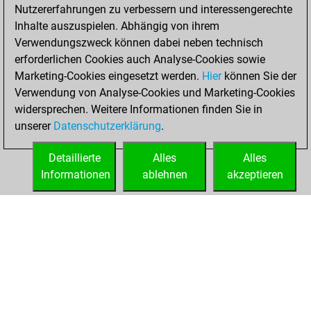
You scored +50
Nutzererfahrungen zu verbessern und interessengerechte
=9 -41 in blitz
Inhalte auszuspielen. Abhängig von ihrem
Verwendungszweck können dabei neben technisch
Montag, April 13,
erforderlichen Cookies auch Analyse-Cookies sowie
2020
Marketing-Cookies eingesetzt werden.
Hier
können Sie der
Verwendung von Analyse-Cookies und Marketing-Cookies
You played 5
widersprechen. Weitere Informationen finden Sie in
slow games
Play
unserer
Datenschutzerklärung
.
You scored +2
=1 -2 in slow games
Detaillierte
Alles
Alles
Informationen
ablehnen
akzeptieren