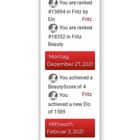
You are ranked
#13894 in Fritz by
Elo
Fritz
You are ranked
#18352 in Fritz
Beauty
Montag,
Dezember 27, 2021
You achieved a
BeautyScore of 4
Fritz
You
achieved a new Elo
of 1589
Mittwoch,
Februar 3, 2021