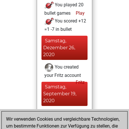
You played 20
bullet games
Play
You scored +12
=1 -7 in bullet
Samstag,
Dezember 26,
2020
You created
your Fritz account
Fritz
Samstag,
September 19,
2020
You played 100
Wir verwenden Cookies und vergleichbare Technologien,
blitz games
Play
um bestimmte Funktionen zur Verfügung zu stellen, die