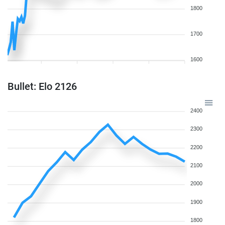
1800
1700
1600
Bullet: Elo 2126
2400
2300
2200
2100
2000
1900
1800