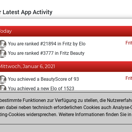
 Latest App Activity
Today
Fri
You are ranked #21894 in Fritz by Elo
You are ranked #3777 in Fritz Beauty
Mittwoch, Januar 6, 2021
Fri
You achieved a BeautyScore of 93
You achieved a new Elo of 1523
estimmte Funktionen zur Verfügung zu stellen, die Nutzererfah
Montag, Januar 4, 2021
 dabei neben technisch erforderlichen Cookies auch Analyse-C
Fri
ng-Cookies widersprechen. Weitere Informationen finden Sie in
You created your Fritz account