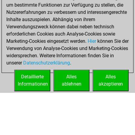
um bestimmte Funktionen zur Verfügung zu stellen, die
BeautyScore of 105
Nutzererfahrungen zu verbessern und interessengerechte
You achieved a
Inhalte auszuspielen. Abhängig von ihrem
new Elo of 1767
Verwendungszweck können dabei neben technisch
erforderlichen Cookies auch Analyse-Cookies sowie
Freitag,
Marketing-Cookies eingesetzt werden.
Hier
können Sie der
September 17,
Verwendung von Analyse-Cookies und Marketing-Cookies
2021
widersprechen. Weitere Informationen finden Sie in
unserer
Datenschutzerklärung
.
You created
your Fritz account
Detaillierte
Alles
Alles
Fritz
Informationen
ablehnen
akzeptieren