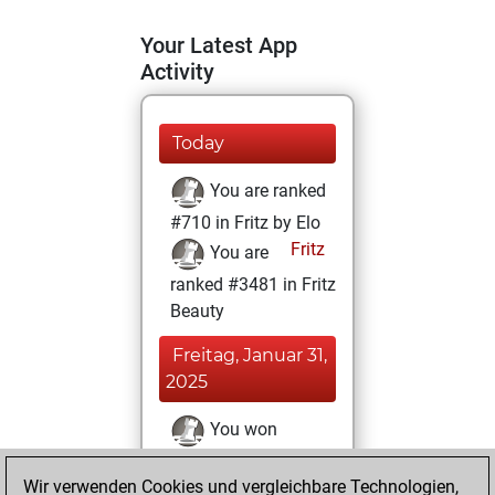
Your Latest App
Activity
Today
You are ranked
#710 in Fritz by Elo
Fritz
You are
ranked #3481 in Fritz
Beauty
Freitag, Januar 31,
2025
You won
against Fritz
Fritz
Wir verwenden Cookies und vergleichbare Technologien,
You achieved a