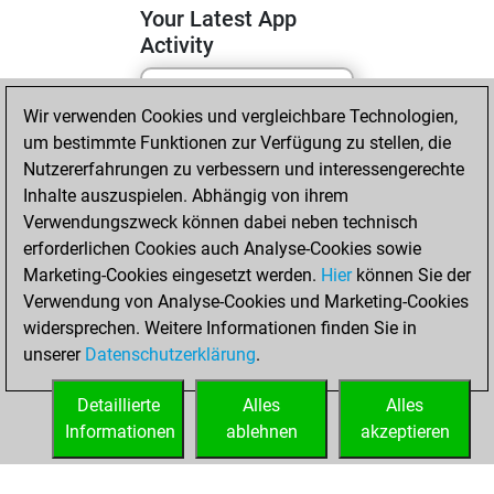
Your Latest App
Activity
Wir verwenden Cookies und vergleichbare Technologien,
Samstag, April 18,
um bestimmte Funktionen zur Verfügung zu stellen, die
2026
Nutzererfahrungen zu verbessern und interessengerechte
You totalled
Inhalte auszuspielen. Abhängig von ihrem
Verwendungszweck können dabei neben technisch
2346 tactics
erforderlichen Cookies auch Analyse-Cookies sowie
positions
Tactics
Marketing-Cookies eingesetzt werden.
Hier
können Sie der
You solved 887
Verwendung von Analyse-Cookies und Marketing-Cookies
tactics positions
widersprechen. Weitere Informationen finden Sie in
You achieved
unserer
Datenschutzerklärung
.
an Elo of 2170 in
tactics positions
Detaillierte
Alles
Alles
Informationen
ablehnen
akzeptieren